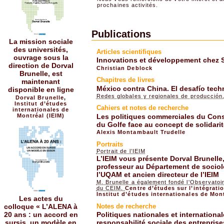
prochaines activités.
Publications
La mission sociale
des universités,
Articles scientifiques
ouvrage sous la
Innovations et développement chez
direction de Dorval
Christian Deblock
Brunelle, est
Chapitres de livres
maintenant
México contra China. El desafío tec
disponible en ligne
Redes globales y regionales de producción
Dorval Brunelle
,
Institut d’études
Cahiers et
notes de recherche
internationales de
Montréal (IEIM)
Les politiques commerciales du Cons
du Golfe face au concept de solidari
Alexis Montambault Trudelle
Portraits
Portrait de l’IEIM
L’IEIM vous présente Dorval Brunelle
professeur au Département de sociol
l’UQAM et ancien directeur de l’IEIM
M. Brunelle a également fondé l'Observatoir
du CEIM,
Centre d’études sur l’intégrati
Institut d’études internationales de Mont
Les actes du
colloque « L’ALENA à
Notes de recherche
20 ans : un accord en
Politiques nationales et internationa
sursis, un modèle en
responsabilité sociale des entreprise