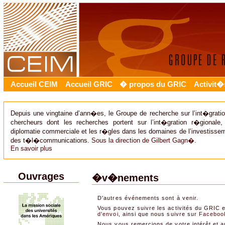
Accueil CEIM
Accueil GRIC
� propos du GRIC
Activit�
Depuis une vingtaine d’ann�es, le Groupe de recherche sur l’int�grati
chercheurs dont les recherches portent sur l’int�gration r�gional
diplomatie commerciale et les r�gles dans les domaines de l’investisseme
des t�l�communications.
Sous la direction de Gilbert Gagn�
.
En savoir plus
Ouvrages
�v�nements
D'autres événements sont à venir.
Vous pouvez suivre les activités du GRIC
d'envoi
, ainsi que nous suivre sur
Faceboo
Nous vous remercions de votre intérêt et au